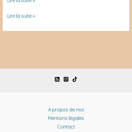
Lire la suite »
s’épilait-
Vénus
Lire la suite »
elle
s’épilait-
la
elle
chatte
la
?
chatte
?
A propos de moi
Mentions légales
Contact