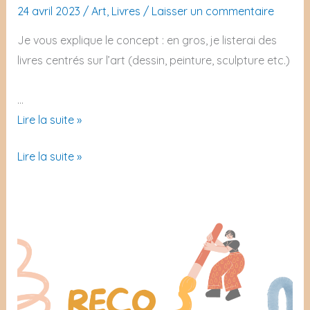
24 avril 2023
/
Art
,
Livres
/
Laisser un commentaire
Je vous explique le concept : en gros, je listerai des
livres centrés sur l’art (dessin, peinture, sculpture etc.)
…
Ma
Lire la suite »
bibliothèque
Ma
Lire la suite »
d’artiste
bibliothèque
#1
d’artiste
#1