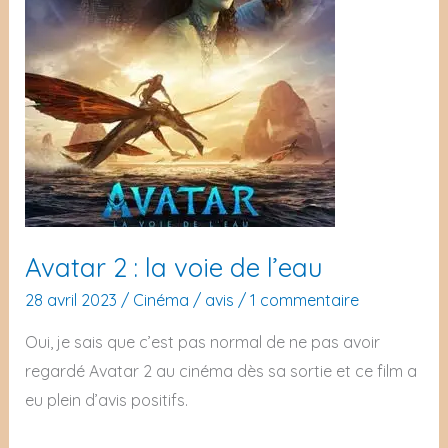
Avatar 2 : la voie de l’eau
28 avril 2023
/
Cinéma
/
avis
/
1 commentaire
Oui, je sais que c’est pas normal de ne pas avoir
regardé Avatar 2 au cinéma dès sa sortie et ce film a
eu plein d’avis positifs.