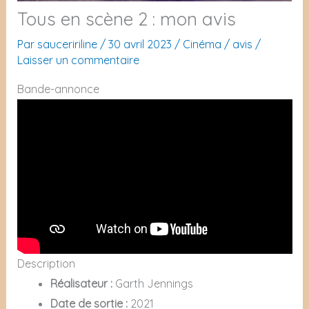
Tous en scène 2 : mon avis
Par
sauceririline
/
30 avril 2023
/
Cinéma
/
avis
/
Laisser un commentaire
Bande-annonce
Description
Réalisateur :
Garth Jennings
Date de sortie :
2021