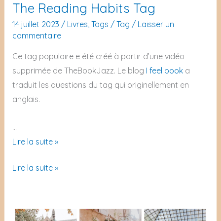
The Reading Habits Tag
14 juillet 2023
/
Livres
,
Tags
/
Tag
/
Laisser un
commentaire
Ce tag populaire e été créé à partir d’une vidéo
supprimée de TheBookJazz. Le blog
I feel book
a
traduit les questions du tag qui originellement en
anglais.
…
The
Lire la suite »
Reading
The
Lire la suite »
Habits
Reading
Tag
Habits
Tag