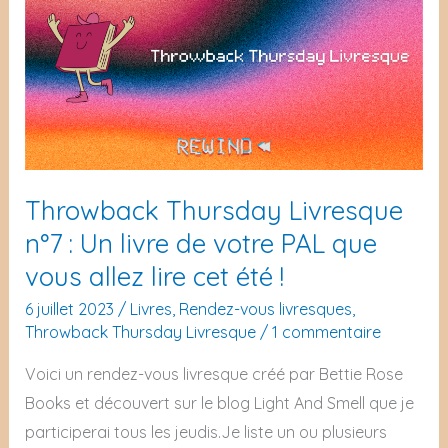
La
à
France
l’honneur
à
!
l’honneur
!
Throwback Thursday Livresque
n°7 : Un livre de votre PAL que
vous allez lire cet été !
6 juillet 2023
/
Livres
,
Rendez-vous livresques
,
Throwback Thursday Livresque
/
1 commentaire
Voici un rendez-vous livresque créé par Bettie Rose
Books et découvert sur le blog Light And Smell que je
participerai tous les jeudis.Je liste un ou plusieurs