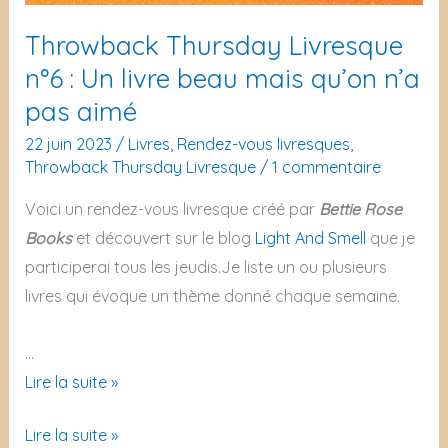
vous
lire
Throwback Thursday Livresque
allez
cet
n°6 : Un livre beau mais qu’on n’a
lire
été
pas aimé
cet
!
été
22 juin 2023
/
Livres
,
Rendez-vous livresques
,
!
Throwback Thursday Livresque
/
1 commentaire
Voici un rendez-vous livresque créé par
Bettie Rose
Books
et découvert sur le blog
Light And Smell
que je
participerai tous les jeudis.Je liste un ou plusieurs
livres qui évoque un thème donné chaque semaine.
…
Throwback
Lire la suite »
Thursday
Throwback
Lire la suite »
Livresque