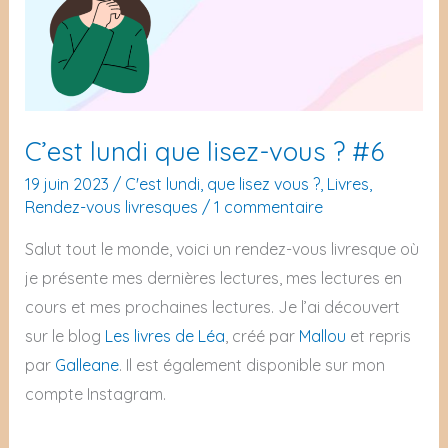
à
de
celle
votre
de
pierre
votre
de
pierre
naissance
C’est lundi que lisez-vous ? #6
de
19 juin 2023
/
C'est lundi, que lisez vous ?
,
Livres
,
naissance
Rendez-vous livresques
/
1 commentaire
Salut tout le monde, voici un rendez-vous livresque où
je présente mes dernières lectures, mes lectures en
cours et mes prochaines lectures. Je l’ai découvert
sur le blog
Les livres de Léa
, créé par
Mallou
et repris
par
Galleane
. Il est également disponible sur mon
compte Instagram.