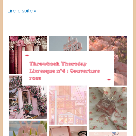
Ice
Lire la suite »
Cream
Summer
Challenge
2023