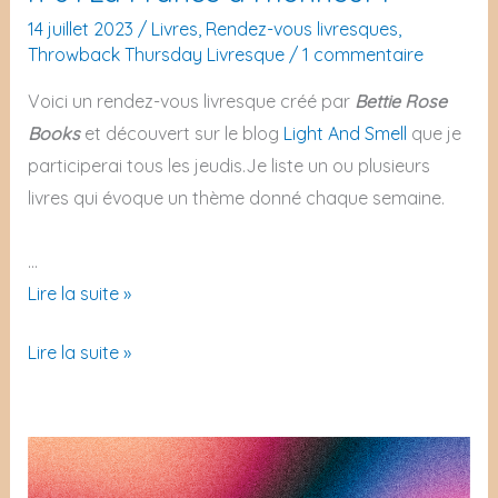
14 juillet 2023
/
Livres
,
Rendez-vous livresques
,
Throwback Thursday Livresque
/
1 commentaire
Voici un rendez-vous livresque créé par
Bettie Rose
Books
et découvert sur le blog
Light And Smell
que je
participerai tous les jeudis.Je liste un ou plusieurs
livres qui évoque un thème donné chaque semaine.
…
Throwback
Lire la suite »
Thursday
Throwback
Lire la suite »
Livresque
Thursday
n°8
Livresque
:
n°8
La
:
France