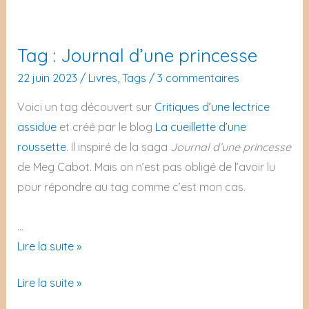
Thursday
n°6
Livresque
:
n°6
Tag : Journal d’une princesse
Un
:
livre
22 juin 2023
/
Livres
,
Tags
/
3 commentaires
Un
beau
Voici un tag découvert sur
Critiques d’une lectrice
livre
mais
assidue
et créé par le blog
La cueillette d’une
beau
qu’on
roussette
. Il inspiré de la saga
Journal d’une princesse
mais
n’a
de Meg Cabot. Mais on n’est pas obligé de l’avoir lu
qu’on
pas aimé
pour répondre au tag comme c’est mon cas.
n’a
pas aimé
…
Tag
Lire la suite »
:
Tag
Lire la suite »
Journal
:
d’une