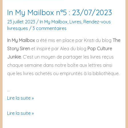
In My Mailbox n°5 : 23/07/2023
23 juillet 2023
/
In My Mailbox
,
Livres
,
Rendez-vous
livresques
/
3 commentaires
In My Mailbox
a été mis en place par Kristi du blog
The
Story Siren
et inspiré par Alea du blog
Pop Culture
Junkie
. C’est un moyen de partager les livres reçus
chaque semaine dans notre boîte aux lettres ainsi
que les livres achetés ou empruntés à la bibliothèque.
…
In
Lire la suite »
My
In
Lire la suite »
Mailbox
My
n°5