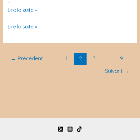
…
C’est
Lire la suite »
lundi
C’est
Lire la suite »
que
lundi
lisez-
que
vous
lisez-
?
←
Précédent
1
2
3
…
9
vous
#6
Suivant
→
?
#6