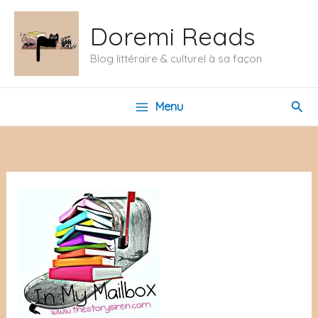
Aller
Doremi Reads
au
contenu
Blog littéraire & culturel à sa façon
Rech
Menu