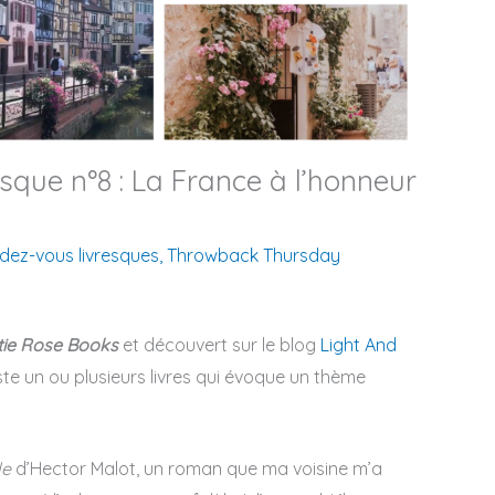
que n°8 : La France à l’honneur
dez-vous livresques
,
Throwback Thursday
tie Rose Books
et découvert sur le blog
Light And
liste un ou plusieurs livres qui évoque un thème
le
d’Hector Malot, un roman que ma voisine m’a