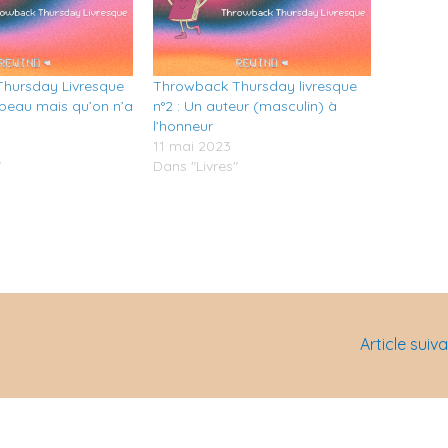
hursday Livresque
Throwback Thursday livresque
e beau mais qu’on n’a
n°2 : Un auteur (masculin) à
l’honneur
11 mai 2023
"
Dans "Livres"
Article suiv