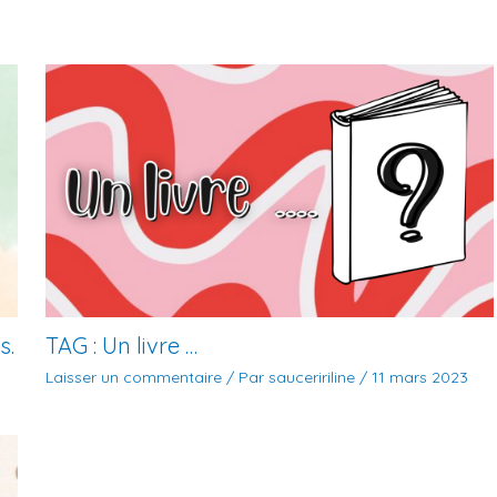
s.
TAG : Un livre …
Laisser un commentaire
/ Par
sauceririline
/
11 mars 2023