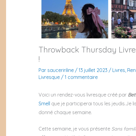
Throwback Thursday Livres
!
Par
sauceririline
/
13 juillet 2023
/
Livres
,
Ren
Livresque
/
1 commentaire
Voici un rendez-vous livresque créé par
Bet
Smell
que je participerai tous les jeudis.Je 
donné chaque semaine.
Cette semaine, je vous présente
Sans famil