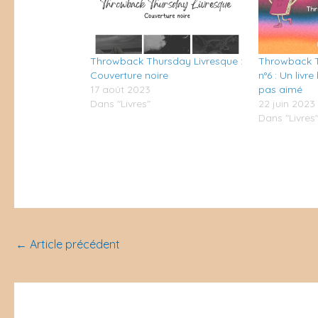
Throwback Thursday Livresque :
Throwback T
Couverture noire
n°6 : Un livr
17 août 2023
pas aimé
Dans "Livres"
22 juin 2023
Dans "Livres
←
Article précédent