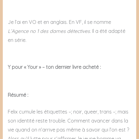
Je l’ai en VO et en anglais. En VF, il se nomme
L’Agence no 1 des dames détectives
. Il a été adapté
en série.
Y pour « Your » – ton dernier livre acheté :
Résumé :
Felix cumule les étiquettes –; noir, queer, trans –; mais
son identité reste trouble. Comment avancer dans la
vie quand on n’arrive pas même à savoir qui l’on est ?
Alors qu’il lutte pour s’affirmer, le jeune homme va