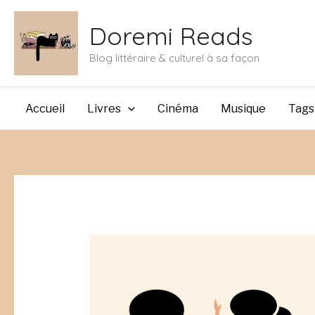
Aller
Doremi Reads
au
contenu
Blog littéraire & culturel à sa façon
Accueil
Livres
Cinéma
Musique
Tags