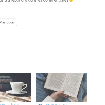
 pas à y répondre dans les commentaires
Mastodon
ées en livres.
Tag : Les livres et moi