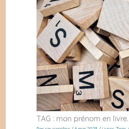
TAG : mon prénom en livre.
Par
sauceririline
/
4 mai 2023
/
Livres
,
Tags