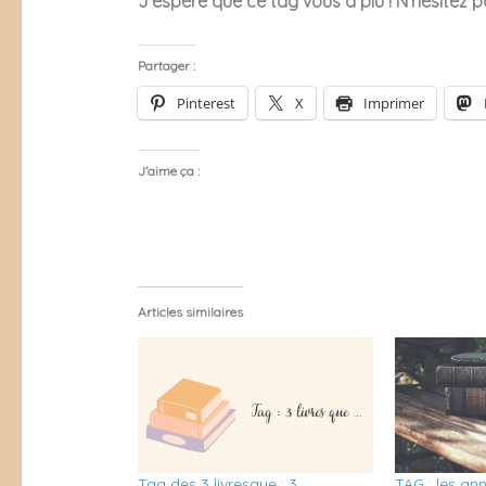
J’espère que ce tag vous a plu ! N’hésitez
Partager :
Pinterest
X
Imprimer
J’aime ça :
Articles similaires
Tag des 3 livresque : 3
TAG : les ann