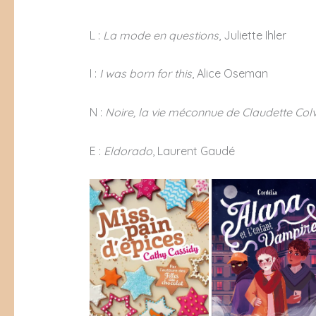
L :
La mode en questions
, Juliette Ihler
I :
I was born for this
, Alice Oseman
N :
Noire, la vie méconnue de Claudette Colv
E :
Eldorado
, Laurent Gaudé