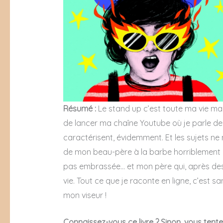
Résumé :
Le stand up c’est toute ma vie ma
de lancer ma chaîne Youtube où je parle de
caractérisent, évidemment. Et les sujets 
de mon beau-père à la barbe horriblement e
pas embrassée… et mon père qui, après des
vie. Tout ce que je raconte en ligne, c’est sa
mon viseur !
Connaissez-vous ce livre ? Sinon, vous tente t