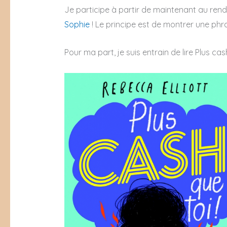
Je participe à partir de maintenant au ren
Sophie
! Le principe est de montrer une phra
Pour ma part, je suis entrain de lire Plus cas