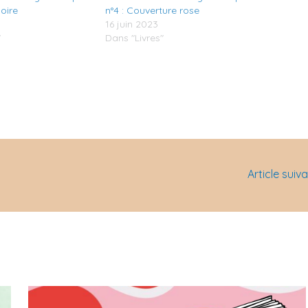
oire
n°4 : Couverture rose
3
16 juin 2023
"
Dans "Livres"
Article suiv