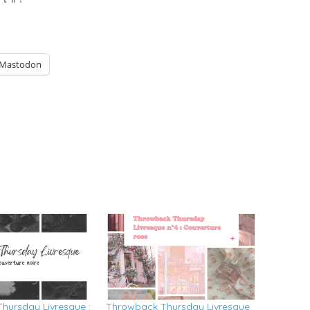
Mastodon
hursday Livresque :
Throwback Thursday Livresque