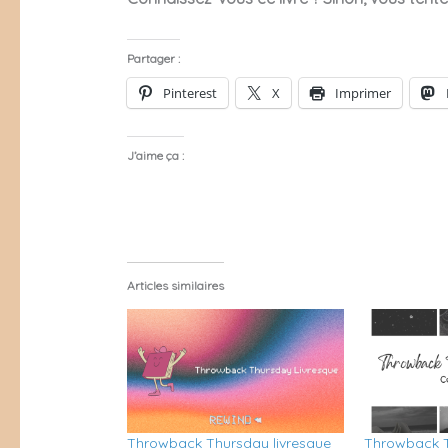
Partager :
Pinterest
X
Imprimer
J’aime ça :
Articles similaires
Throwback Thursday livresque
Throwback T